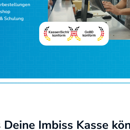
erbestellungen
bshop
 & Schulung
s Deine Imbiss Kasse kö