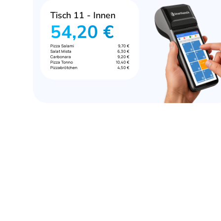
Tisch 11 - Innen
54,20 €
Pizza Salami
9,70 €
Salat Mista
6,30 €
Carbonara
9,20 €
Pizza Tonno
10,40 €
Pizzabrötchen
4,50 €