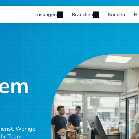
Lösungen
Branchen
Kunden
H
em 
ienst. Wenige 
 Ihr Team.