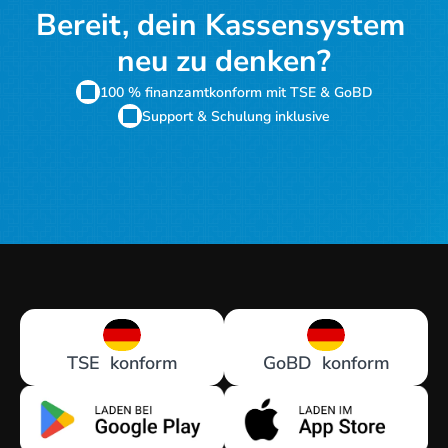
Bereit, dein Kassensystem 
neu zu denken?
100 % finanzamtkonform mit TSE & GoBD
Support & Schulung inklusive
Kostenloses Angebot
TSE  konform
GoBD  konform