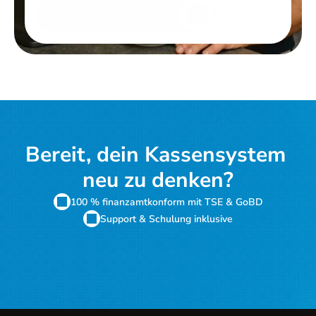
Beratung anfragen
Bereit, dein Kassensystem 
neu zu denken?
100 % finanzamtkonform mit TSE & GoBD
Support & Schulung inklusive
Kostenloses Angebot