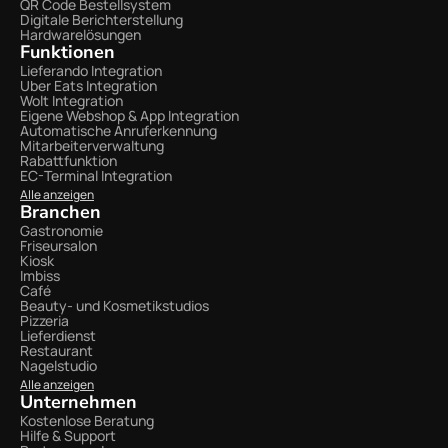
QR Code Bestellsystem
Digitale Berichterstellung
Hardwarelösungen
Funktionen
Lieferando Integration
Uber Eats Integration
Wolt Integration 
Eigene Webshop & App Integration
Automatische Anruferkennung
Mitarbeiterverwaltung
Rabattfunktion
EC-Terminal Integration
Alle anzeigen
Branchen
Gastronomie
Friseursalon
Kiosk
Imbiss
Café
Beauty- und Kosmetikstudios
Pizzeria
Lieferdienst
Restaurant
Nagelstudio
Alle anzeigen
Unternehmen
Kostenlose Beratung
Hilfe & Support