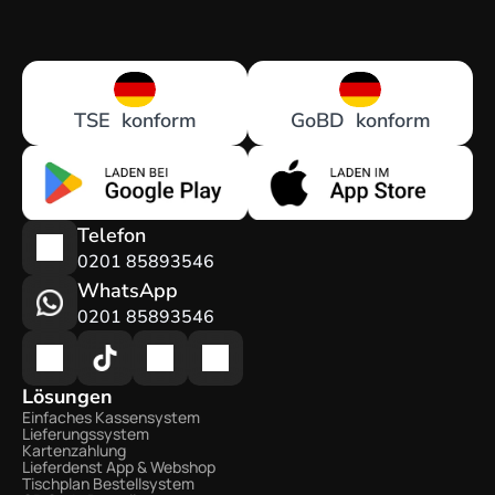
TSE  konform
GoBD  konform
Telefon
0201 85893546
WhatsApp
0201 85893546
Lösungen
Einfaches Kassensystem
Lieferungssystem
Kartenzahlung
Lieferdenst App & Webshop
Tischplan Bestellsystem