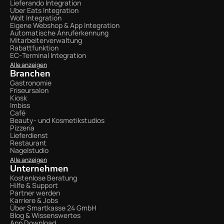
Lieferando Integration
Uber Eats Integration
Wolt Integration 
Eigene Webshop & App Integration
Automatische Anruferkennung
Mitarbeiterverwaltung
Rabattfunktion
EC-Terminal Integration
Alle anzeigen
Branchen
Gastronomie
Friseursalon
Kiosk
Imbiss
Café
Beauty- und Kosmetikstudios
Pizzeria
Lieferdienst
Restaurant
Nagelstudio
Alle anzeigen
Unternehmen
Kostenlose Beratung
Hilfe & Support
Partner werden
Karriere & Jobs
Über Smartkasse 24 GmbH
Blog & Wissenswertes
App Download