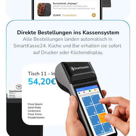
Direkte Bestellungen ins Kassensystem
Alle Bestellungen landen automatisch in 
SmartKasse24. Küche und Bar erhalten sie sofort 
auf Drucker oder Küchendisplay.
Tisch 11 - Innen
54,20€
Pizza Salami
9,70 €
Salat Mista
6,30 €
Carbonara
9,20 €
Pizza Tonno
10,40 €
Pizzabrötchen
4,50 €