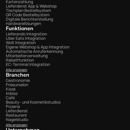
Kartenzahlung
Lieferdenst App & Webshop
Tischplan Bestellsystem
QR Code Bestellsystem
Digitale Berichterstellung
Hardwarelösungen
Funktionen
Lieferando Integration
Uber Eats Integration
Wolt Integration 
Eigene Webshop & App Integration
Automatische Anruferkennung
Mitarbeiterverwaltung
Rabattfunktion
EC-Terminal Integration
Alle anzeigen
Branchen
Gastronomie
Friseursalon
Kiosk
Imbiss
Café
Beauty- und Kosmetikstudios
Pizzeria
Lieferdienst
Restaurant
Nagelstudio
Alle anzeigen