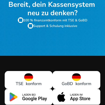
Bereit, dein Kassensystem 
neu zu denken?
100 % finanzamtkonform mit TSE & GoBD
Support & Schulung inklusive
Kostenloses Angebot
TSE  konform
GoBD  konform