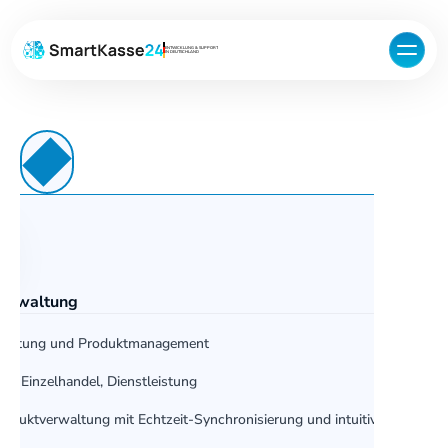
ENTWICKLUNG & SUPPORT
IN DEUTSCHLAND
verwaltung
rwaltung und Produktmanagement
e, Einzelhandel, Dienstleistung
roduktverwaltung mit Echtzeit-Synchronisierung und intuitiver Bedienu