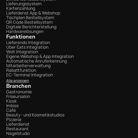
Lieferungssystem
Kartenzahlung
Lieferdenst App & Webshop
Tischplan Bestellsystem
QR Code Bestellsystem
Digitale Berichterstellung
Hardwarelösungen
Funktionen
Lieferando Integration
Uber Eats Integration
Wolt Integration 
Eigene Webshop & App Integration
Automatische Anruferkennung
Mitarbeiterverwaltung
Rabattfunktion
EC-Terminal Integration
Alle anzeigen
Branchen
Gastronomie
Friseursalon
Kiosk
Imbiss
Café
Beauty- und Kosmetikstudios
Pizzeria
Lieferdienst
Restaurant
Nagelstudio